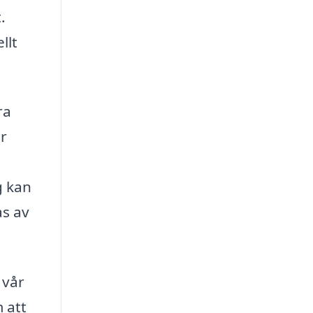
.
llt
ra
ar
g kan
as av
 vår
 att