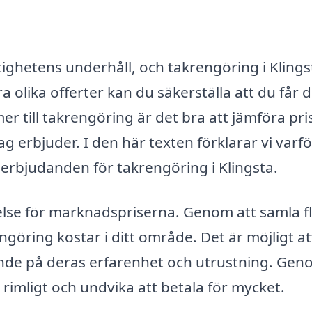
astighetens underhåll, och takrengöring i Klings
 olika offerter kan du säkerställa att du får 
mer till takrengöring är det bra att jämföra pri
g erbjuder. I den här texten förklarar vi varfö
a erbjudanden för takrengöring i Klingsta.
åelse för marknadspriserna. Genom att samla f
engöring kostar i ditt område. Det är möjligt at
oende på deras erfarenhet och utrustning. Gen
imligt och undvika att betala för mycket.