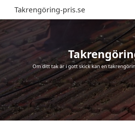
Takrengöring-pris.se
Takrengöring
Om ditt tak är i gott skick kan en takrengöri