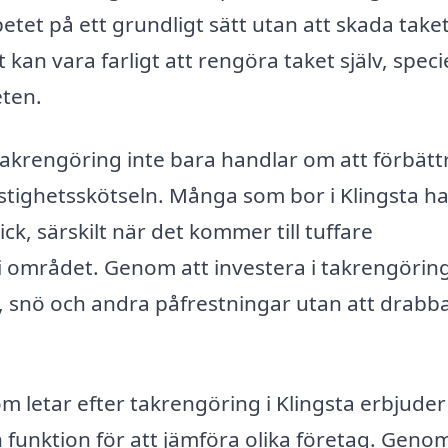
tet på ett grundligt sätt utan att skada taket
kan vara farligt att rengöra taket själv, specie
ten.
takrengöring inte bara handlar om att förbätt
fastighetsskötseln. Många som bor i Klingsta h
kick, särskilt när det kommer till tuffare
området. Genom att investera i takrengörin
gn, snö och andra påfrestningar utan att drabb
m letar efter takrengöring i Klingsta erbjuder
 funktion för att jämföra olika företag. Genom