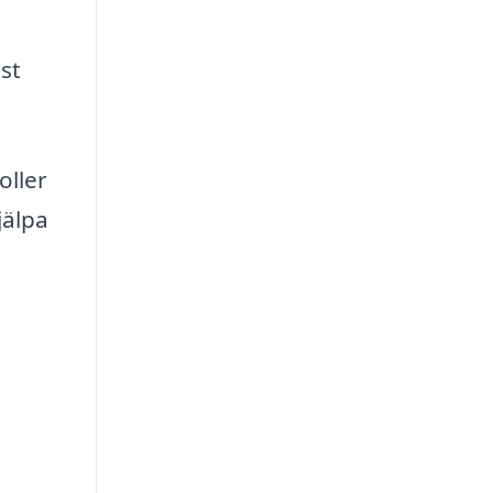
st
oller
jälpa