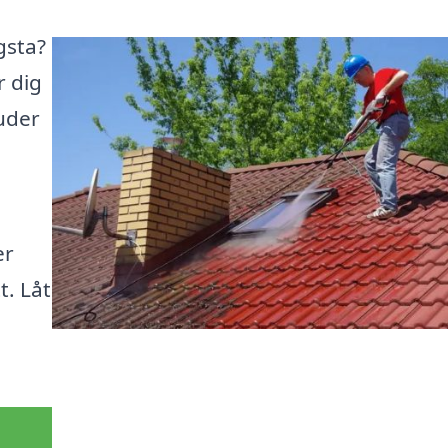
gsta?
r dig
juder
er
t. Låt