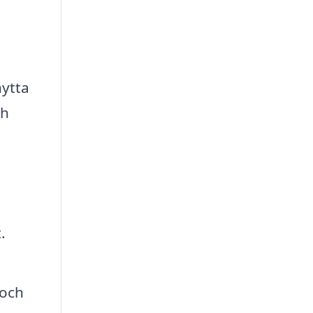
nytta
ch
.
 och