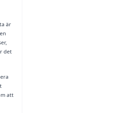
ta är
den
ser,
r det
lera
t
om att