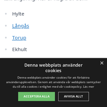
Hylte
Långås
Torup
Ekhult
Slättåkra
×
Denna webbplats använder
cookies
Unnaryd
Denna webbplats använder cookies för att förbättra
användarupplevelsen. Genom att använda vår webbplats samtycker
Halmstad
du till alla cookies i enlighet med vår cookiepolicy.
Läs mer
Börsjö
ACCEPTERA ALLA
AVVISA ALLT