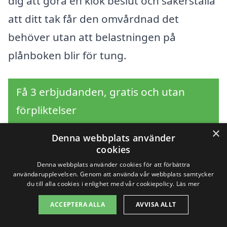
dig att göra en klok beslut och säkerställa
att ditt tak får den omvårdnad det
behöver utan att belastningen på
plånboken blir för tung.
Få 3 erbjudanden, gratis och utan
förpliktelser
×
Denna webbplats använder
cookies
Sök efter en
Denna webbplats använder cookies för att förbättra
användarupplevelsen. Genom att använda vår webbplats samtycker
professionell för
du till alla cookies i enlighet med vår cookiepolicy.
Läs mer
ACCEPTERA ALLA
AVVISA ALLT
takrengöring i andra