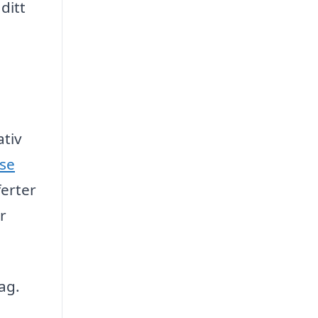
ditt
ativ
.se
ferter
r
ag.