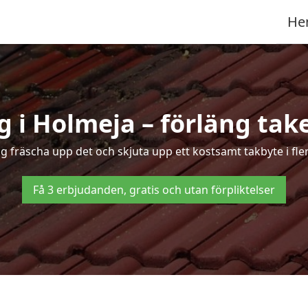
He
 i Holmeja – förläng take
ng fräscha upp det och skjuta upp ett kostsamt takbyte i fl
Få 3 erbjudanden, gratis och utan förpliktelser