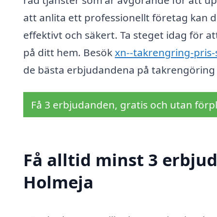
rad tjänster som är avgörande för att u
att anlita ett professionellt företag ka
effektivt och säkert. Ta steget idag för 
på ditt hem. Besök
xn--takrengring-pris
de bästa erbjudandena på takrengöring 
Få 3 erbjudanden, gratis och utan förpl
Få alltid minst 3 erbju
Holmeja