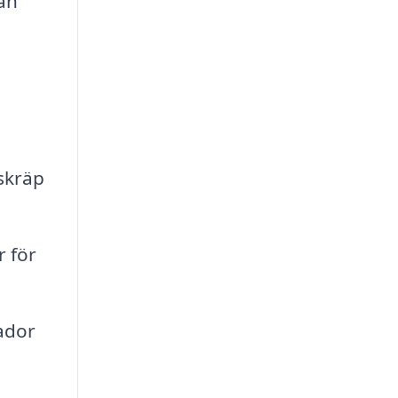
kan
skräp
r för
kador