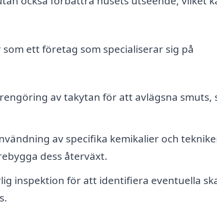
utan också förbättra husets utseende, vilket 
 som ett företag som specialiserar sig på
 rengöring av takytan för att avlägsna smuts, 
vändning av specifika kemikalier och teknike
örebygga dess återväxt.
lig inspektion för att identifiera eventuella s
s.