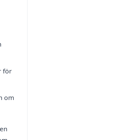
n
 för
ch om
 en