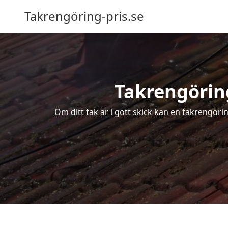
Takrengöring-pris.se
Takrengöring
Om ditt tak är i gott skick kan en takrengöri