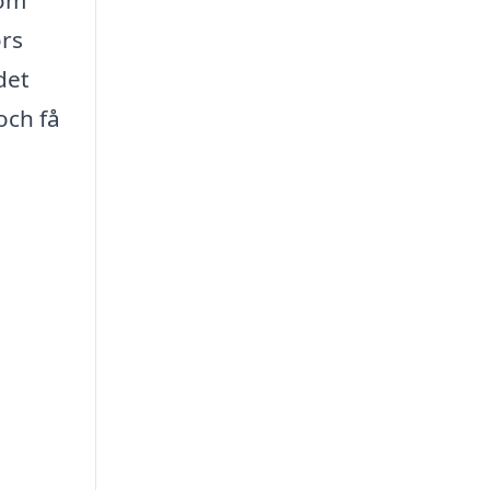
nom
örs
det
och få