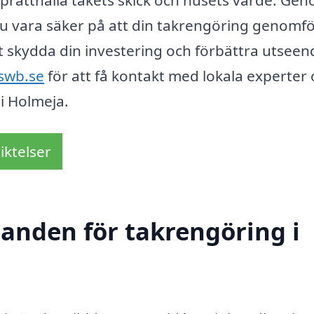
pprätthålla takets skick och husets värde. Ge
n du vara säker på att din takrengöring genomf
att skydda din investering och förbättra utseen
-swb.se
för att få kontakt med lokala experter 
i Holmeja.
iktelser
danden för takrengöring i