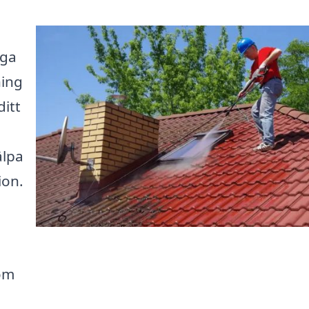
iga
ning
ditt
älpa
ion.
om