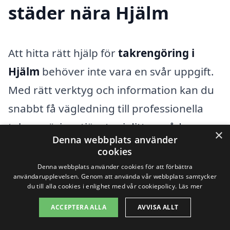
städer nära Hjälm
Att hitta rätt hjälp för
takrengöring i
Hjälm
behöver inte vara en svår uppgift.
Med rätt verktyg och information kan du
snabbt få vägledning till professionella
takrengöringstjänster i ditt område.
×
Denna webbplats använder
Genom vår plattform xn--takrengring-
cookies
pris-swb.se, kan du enkelt jämföra olika
Denna webbplats använder cookies för att förbättra
användarupplevelsen. Genom att använda vår webbplats samtycker
företag och begära offerter som passar
du till alla cookies i enlighet med vår cookiepolicy.
Läs mer
dina behov. Det är viktigt att säkerställa
ACCEPTERA ALLA
AVVISA ALLT
att taket på ditt hus hålls rent och väl