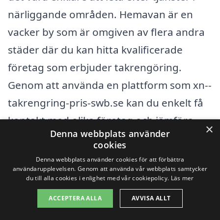
närliggande områden. Hemavan är en
vacker by som är omgiven av flera andra
städer där du kan hitta kvalificerade
företag som erbjuder takrengöring.
Genom att använda en plattform som xn--
takrengring-pris-swb.se kan du enkelt få
kontakt med olika företag och jämföra
×
Denna webbplats använder
deras priser och tjänster.
cookies
Denna webbplats använder cookies för att förbättra
Här är några städer i närheten av
användarupplevelsen. Genom att använda vår webbplats samtycker
du till alla cookies i enlighet med vår cookiepolicy.
Läs mer
Hemavan där du kan hitta experter inom
ACCEPTERA ALLA
AVVISA ALLT
takrengöring: