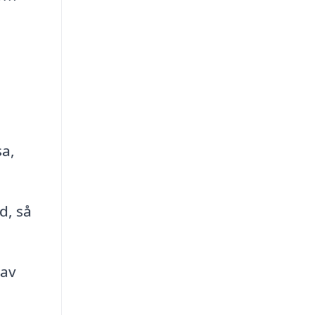
sa,
d, så
 av