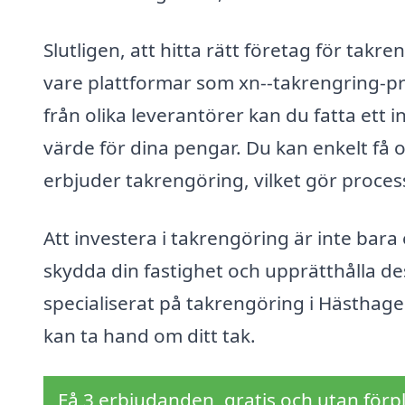
Slutligen, att hitta rätt företag för tak
vare plattformar som xn--takrengring-pr
från olika leverantörer kan du fatta ett i
värde för dina pengar. Du kan enkelt få 
erbjuder takrengöring, vilket gör proces
Att investera i takrengöring är inte bara
skydda din fastighet och upprätthålla des
specialiserat på takrengöring i Hästhagen
kan ta hand om ditt tak.
Få 3 erbjudanden, gratis och utan förpl