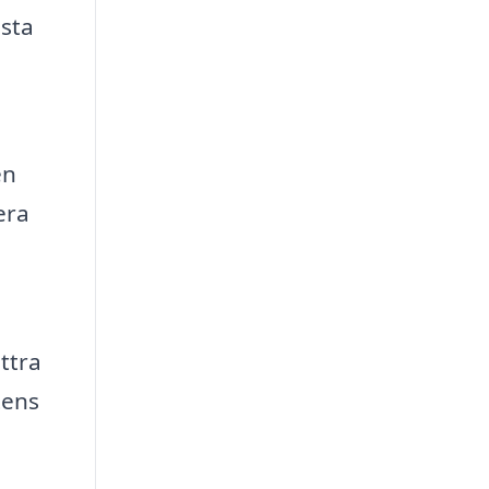
ästa
en
era
ttra
tens