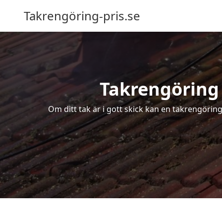
Takrengöring-pris.se
Takrengöring 
Om ditt tak är i gott skick kan en takrengörin