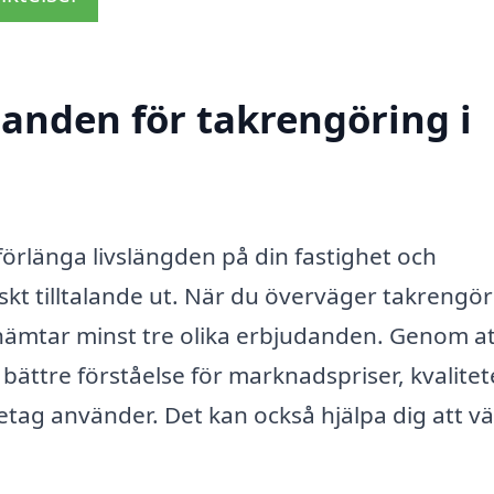
danden för takrengöring i
 förlänga livslängden på din fastighet och
tiskt tilltalande ut. När du överväger takrengör
inhämtar minst tre olika erbjudanden. Genom a
ättre förståelse för marknadspriser, kvalite
tag använder. Det kan också hjälpa dig att vä