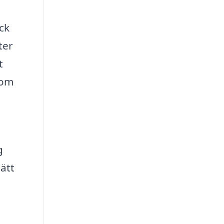
ck
ter
t
som
g
ätt