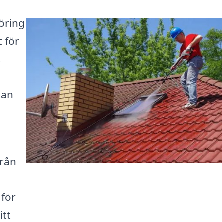
öring
t för
t
kan
från
s
 för
itt