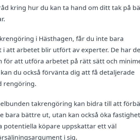
råd kring hur du kan ta hand om ditt tak på b
r.
akrengöring i Hästhagen, får du inte bara
i att arbetet blir utfört av experter. De har d
ör att utföra arbetet på rätt sätt och minim
s kan du också förvänta dig att få detaljerade
d rengöring.
gelbunden takrengöring kan bidra till att förbä
te bara bättre ut, utan kan också öka fastighe
a potentiella köpare uppskattar ett väl
örsäljningsargument i sig.