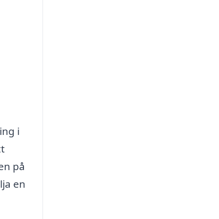
ing i
tt
ten på
lja en