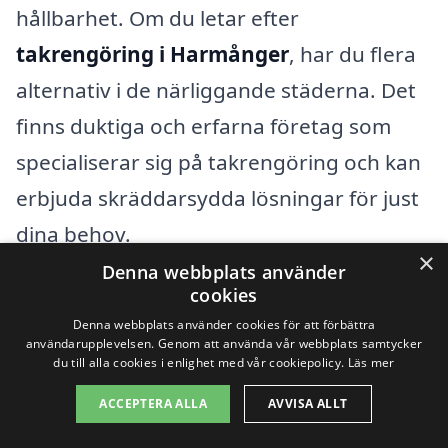
hållbarhet. Om du letar efter
takrengöring i Harmånger
, har du flera
alternativ i de närliggande städerna. Det
finns duktiga och erfarna företag som
specialiserar sig på takrengöring och kan
erbjuda skräddarsydda lösningar för just
dina behov.
×
Denna webbplats använder
cookies
Exempel på städer där du kan hitta
Denna webbplats använder cookies för att förbättra
professionella takrengöringstjänster
användarupplevelsen. Genom att använda vår webbplats samtycker
du till alla cookies i enlighet med vår cookiepolicy.
Läs mer
inkluderar:
ACCEPTERA ALLA
AVVISA ALLT
Hudiksvall