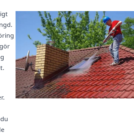
igt
ängd.
öring
 gör
ag
t.
r.
 du
de