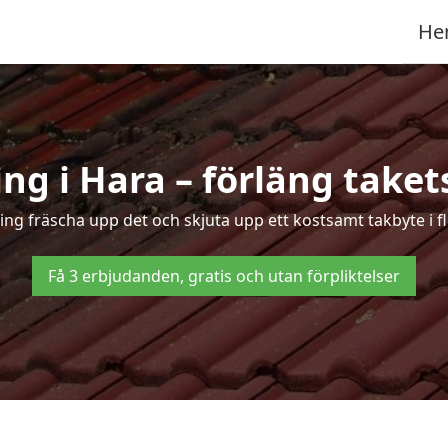
He
ng i Hara – förläng takets
ring fräscha upp det och skjuta upp ett kostsamt takbyte i f
Få 3 erbjudanden, gratis och utan förpliktelser