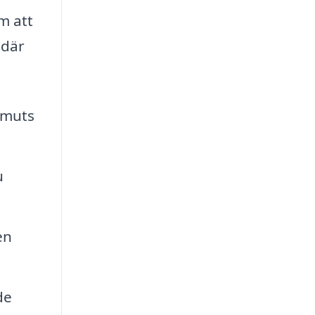
m att
 där
smuts
u
en
de