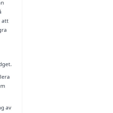
an
å
 att
gra
dget.
flera
om
ng av