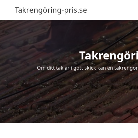
Takrengöring-pris.se
Takrengöri
Om ditt tak är i gott skick kan en takrengö