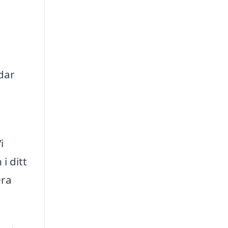
dar
i
i ditt
era