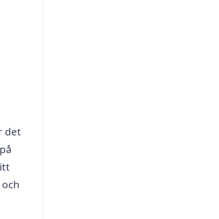
r det
 på
itt
 och