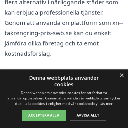
flera alternativ i närliggande städer som
kan erbjuda professionella tjänster.
Genom att använda en plattform som xn--
takrengring-pris-swb.se kan du enkelt
jämföra olika företag och ta emot
kostnadsförslag.
I och med att takrengöring är en
×
Denna webbplats använder
specialiserad tjänst, är det klokt att
cookies
kontakta experter som kan garantera
Denna webbplats använder cookies för att förbättra
användarupplevelsen. Genom att använda vår webbplats samtycker
kvalitet. Här är några städer i närheten av
du till alla cookies i enlighet med vår cookiepolicy.
Läs mer
Friggesund där du kan hitta
ACCEPTERA ALLA
AVVISA ALLT
professionella för takrengöring: