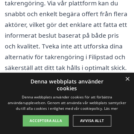
takrengöring. Via vår plattform kan du
snabbt och enkelt begära offert från flera
aktörer, vilket gör det enklare att fatta ett
informerat beslut baserat på både pris
och kvalitet. Tveka inte att utforska dina
alternativ för takrengöring i Filipstad och
säkerställ att ditt tak hålls i optimalt skick.
×
Denna webbplats använder
cookies
Få 3 erbjudanden, gratis och utan
Denna webbplats använder cookies för att förbättra
förpliktelser
användarupplevelsen. Genom att använda vår webbplats samtycker
du till alla cookies i enlighet med vår cookiepolicy.
Läs mer
ACCEPTERA ALLA
AVVISA ALLT
Sök efter en