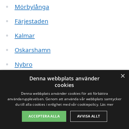
Mörbylånga
Färjestaden
Kalmar
Oskarshamn
Nybro
×
Löttorp
Denna webbplats använder
cookies
Mönsterås
Denna webbplats använder cookies för att förbättra
användarupplevelsen. Genom att använda vår webbplats samtycker
du till alla cookies i enlighet med vår cookiepolicy.
Läs mer
Södra Möckleby
ACCEPTERA ALLA
AVVISA ALLT
När du begär offert på takrengöring är