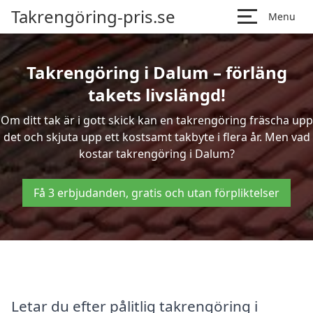
Takrengöring-pris.se
Menu
Takrengöring i Dalum – förläng
takets livslängd!
Om ditt tak är i gott skick kan en takrengöring fräscha upp
det och skjuta upp ett kostsamt takbyte i flera år. Men vad
kostar takrengöring i Dalum?
Få 3 erbjudanden, gratis och utan förpliktelser
Letar du efter pålitlig takrengöring i