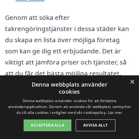
Genom att söka efter
takrengöringstjänster i dessa städer kan
du skapa en lista över möjliga företag
som kan ge dig ett erbjudande. Det är
viktigt att jämföra priser och tjänster, så
att du får det bästa möjliga resultatet.
×
När du kontaktar olika företag, överväg
Denna webbplats använder
cookies
att ställa följande frågor:
Denna webbplats använder cookies för att förbättra
användarupplevelsen. Genom att använda vår webbplats samtycker
du till alla cookies i enlighet med vår cookiepolicy.
Läs mer
Vilka typer av tjänster erbjuder ni
inom takrengöring?
ACCEPTERA ALLA
AVVISA ALLT