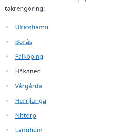
takrengöring:
Ulricehamn
Borås
Falköping
Håkaned
Vårgårda
Herrljunga
Nittorp
Länghem