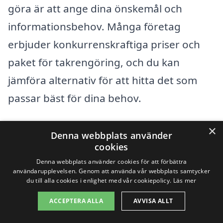
göra är att ange dina önskemål och
informationsbehov. Många företag
erbjuder konkurrenskraftiga priser och
paket för takrengöring, och du kan
jämföra alternativ för att hitta det som
passar bäst för dina behov.
×
Här är några fördelar med att använda en
Denna webbplats använder
cookies
professionell takrengöringstjänst:
Denna webbplats använder cookies för att förbättra
användarupplevelsen. Genom att använda vår webbplats samtycker
Expertis: Professionella har erfarenhet
du till alla cookies i enlighet med vår cookiepolicy.
Läs mer
och rätt utrustning för att utföra
ACCEPTERA ALLA
AVVISA ALLT
jobbet korrekt.