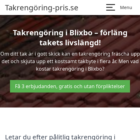
Takrengöring-pris.se
Menu
Takrengöring i Blixbo – förläng
takets livslängd!
Om ditt tak är i gott skick kan en takrengöring fräscha upp
det och skjuta upp ett kostsamt takbyte i flera år. Men vad
kostar takrengöring i Blixbo?
Få 3 erbjudanden, gratis och utan förpliktelser
Letar du efter pålitlig takrengöring i