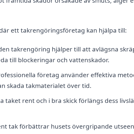
ot framtida skador orsakade av smuts, alger e
är ett takrengöringsföretag kan hjälpa till:
n takrengöring hjälper till att avlägsna skrä
eda till blockeringar och vattenskador.
ofessionella företag använder effektiva meto
an skada takmaterialet över tid.
 taket rent och i bra skick förlängs dess livsl
ent tak förbättrar husets övergripande utsee