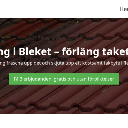
He
g i Bleket – förläng taket
ing fräscha upp det och skjuta upp ett kostsamt takbyte i fl
Få 3 erbjudanden, gratis och utan förpliktelser