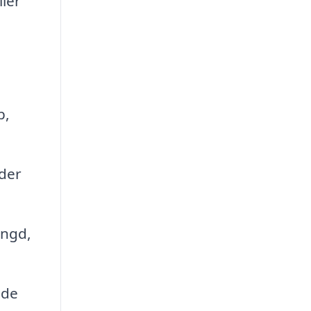
ller
p,
der
ängd,
nde