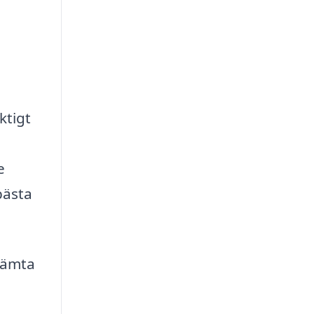
ktigt
e
bästa
 hämta