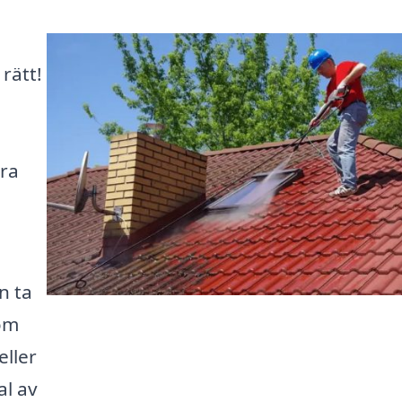
rätt!
era
n ta
 om
eller
al av