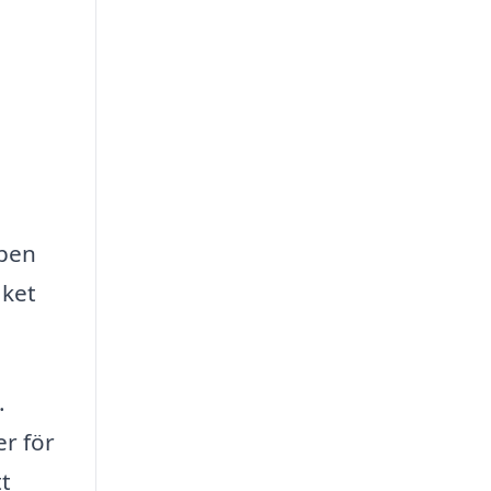
apen
aket
.
er för
tt