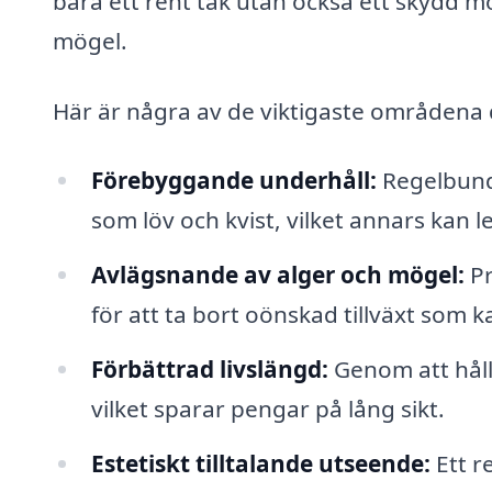
bara ett rent tak utan också ett skydd m
mögel.
Här är några av de viktigaste områdena d
Förebyggande underhåll:
Regelbunde
som löv och kvist, vilket annars kan l
Avlägsnande av alger och mögel:
Pr
för att ta bort oönskad tillväxt som k
Förbättrad livslängd:
Genom att hålla
vilket sparar pengar på lång sikt.
Estetiskt tilltalande utseende:
Ett r