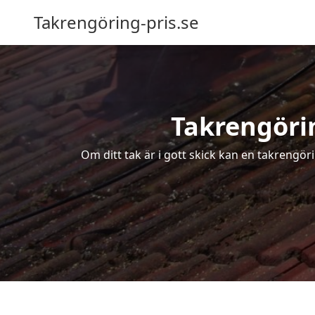
Takrengöring-pris.se
Takrengörin
Om ditt tak är i gott skick kan en takrengör