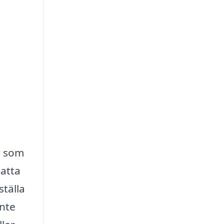
r som
satta
ställa
inte