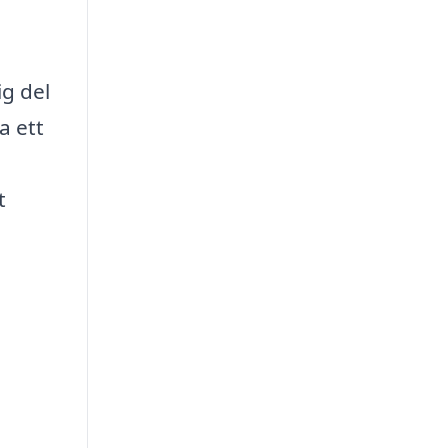
ig del
a ett
t