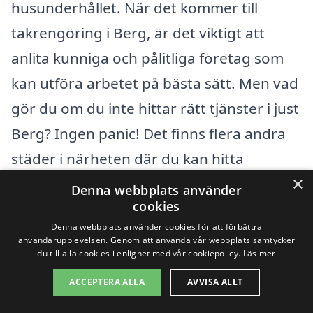
husunderhållet. När det kommer till
takrengöring i Berg, är det viktigt att
anlita kunniga och pålitliga företag som
kan utföra arbetet på bästa sätt. Men vad
gör du om du inte hittar rätt tjänster i just
Berg? Ingen panic! Det finns flera andra
städer i närheten där du kan hitta
×
experter inom takrengöring.
Denna webbplats använder
cookies
Inom kort avstånd från Berg finns det
Denna webbplats använder cookies för att förbättra
användarupplevelsen. Genom att använda vår webbplats samtycker
flera städer där du kan söka efter tjänster
du till alla cookies i enlighet med vår cookiepolicy.
Läs mer
för takrengöring. Här är några av dem:
ACCEPTERA ALLA
AVVISA ALLT