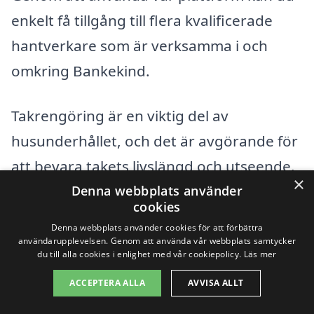
enkelt få tillgång till flera kvalificerade
hantverkare som är verksamma i och
omkring Bankekind.
Takrengöring är en viktig del av
husunderhållet, och det är avgörande för
att bevara takets livslängd och utseende.
×
Här är några av de städer där du också
Denna webbplats använder
cookies
kan hitta duktiga företag för
Denna webbplats använder cookies för att förbättra
takrengöring:
användarupplevelsen. Genom att använda vår webbplats samtycker
du till alla cookies i enlighet med vår cookiepolicy.
Läs mer
Linköping
ACCEPTERA ALLA
AVVISA ALLT