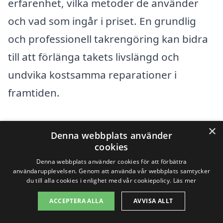
erfarenhet, vilka metoder de använder
och vad som ingår i priset. En grundlig
och professionell takrengöring kan bidra
till att förlänga takets livslängd och
undvika kostsamma reparationer i
framtiden.
Sammanfattningsvis är det flera faktorer
×
Denna webbplats använder
som påverkar priset på takrengöring i
cookies
Åsarna. Genom att vara informerad och
Denna webbplats använder cookies för att förbättra
användarupplevelsen. Genom att använda vår webbplats samtycker
göra en noggrann jämförelse mellan olika
du till alla cookies i enlighet med vår cookiepolicy.
Läs mer
företag kan du säkerställa att du får en
ACCEPTERA ALLA
AVVISA ALLT
tjänst av hög kvalitet till ett rimligt pris.