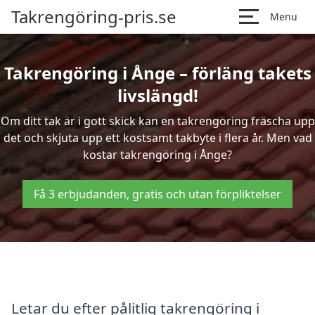
Takrengöring-pris.se
Menu
Takrengöring i Ånge – förläng takets
livslängd!
Om ditt tak är i gott skick kan en takrengöring fräscha upp
det och skjuta upp ett kostsamt takbyte i flera år. Men vad
kostar takrengöring i Ånge?
Få 3 erbjudanden, gratis och utan förpliktelser
Letar du efter pålitlig takrengöring i