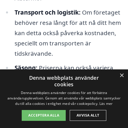
Transport och logistik:
Om företaget
behöver resa långt för att nå ditt hem
kan detta också påverka kostnaden,
speciellt om transporten är
tidskrävande.
Säsong:
Priserna kan också variera
×
beroende på tid på året. Under
Denna webbplats använder
cookies
högsäsong kan kostnaden för
Denna webbplats använder cookies för att förbättra
takrengöring vara högre på grund av
användarupplevelsen. Genom att använda vår webbplats samtycker
du till alla cookies i enlighet med vår cookiepolicy.
Läs mer
ökad efterfrågan.
ACCEPTERA ALLA
AVVISA ALLT
Det är viktigt att överväga dessa faktorer