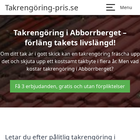
Takrengöring-pris.se
Menu
Takrengöring i Abborrberget –
förläng takets livslängd!
Om ditt tak är i gott skick kan en takrengöring fräscha upp
det och skjuta upp ett kostsamt takbyte i flera år. Men vad
kostar takrengöring i Abborrberget?
Få 3 erbjudanden, gratis och utan förpliktelser
Letar du efter pålitlig takrengöring i