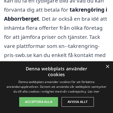
kan du få en tydligare bild av vad du kan
förvänta dig att betala för
takrengöring i
Abborrberget
. Det är också en bra idé att
inhämta flera offerter från olika företag
för att jämföra priser och tjänster. Tack
vare plattformar som xn--takrengring-
pris-swb.se kan du enkelt få kontakt med
lokala takrengöringsexperter som kan
×
Denna webbplats använder
hjälpa dig att få ditt tak i toppskick.
cookies
Denna webbplats använder cookies för att förbättra
användarupplevelsen. Genom att använda vår webbplats samtycker
Att hålla taket rent är viktigt för att
du till alla cookies i enlighet med vår cookiepolicy.
Läs mer
förlänga dess livslängd och minska risken
ACCEPTERA ALLA
AVVISA ALLT
för skador som kan leda till dyrare